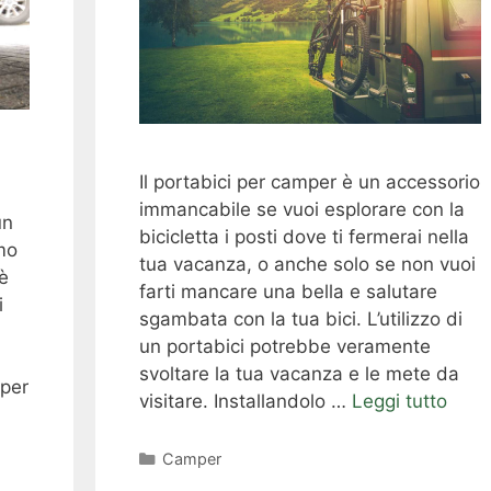
Il portabici per camper è un accessorio
i
immancabile se vuoi esplorare con la
un
bicicletta i posti dove ti fermerai nella
mo
tua vacanza, o anche solo se non vuoi
’è
farti mancare una bella e salutare
i
sgambata con la tua bici. L’utilizzo di
un portabici potrebbe veramente
svoltare la tua vacanza e le mete da
mper
visitare. Installandolo …
Leggi tutto
Categorie
Camper