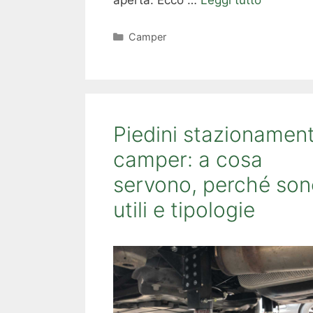
aperta. Ecco …
Leggi tutto
Categorie
Camper
Piedini stazionamen
camper: a cosa
servono, perché son
utili e tipologie