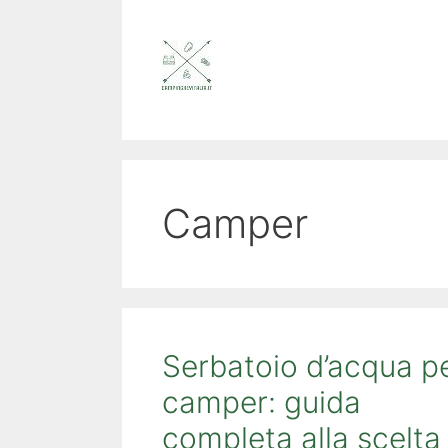
Vai
al
contenuto
Camper
Serbatoio d’acqua p
camper: guida
completa alla scelta