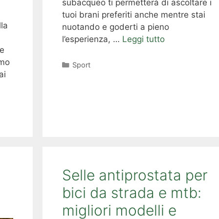
subacqueo ti permetterà di ascoltare i
tuoi brani preferiti anche mentre stai
lla
nuotando e goderti a pieno
l’esperienza, …
Leggi tutto
le
imo
Categorie
Sport
ai
Selle antiprostata per
bici da strada e mtb:
migliori modelli e