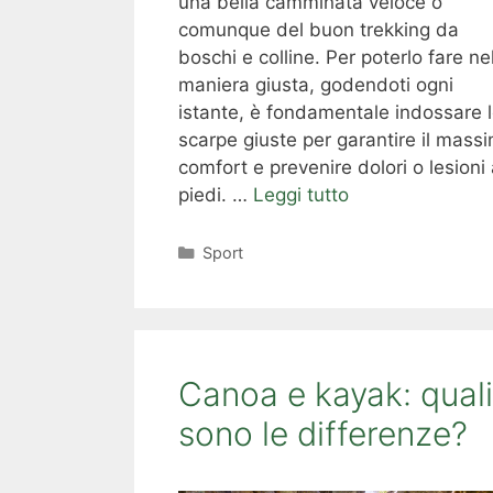
una bella camminata veloce o
comunque del buon trekking da
boschi e colline. Per poterlo fare ne
maniera giusta, godendoti ogni
istante, è fondamentale indossare 
scarpe giuste per garantire il mass
comfort e prevenire dolori o lesioni 
piedi. …
Leggi tutto
Categorie
Sport
Canoa e kayak: quali
sono le differenze?