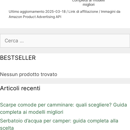
completa ai modelli
migliori
Ultimo aggiornamento 2025-03-18 / Link di affiliazione / Immagini da
Amazon Product Advertising API
Ricerca
per:
BESTSELLER
Nessun prodotto trovato
Articoli recenti
Scarpe comode per camminare: quali scegliere? Guida
completa ai modelli migliori
Serbatoio d’acqua per camper: guida completa alla
scelta