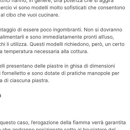
ettrici hanno, in genere, una potenza che si aggira
rcio vi sono modelli molto sofisticati che consentono
 al cibo che vuoi cucinare.
 vantaggio di essere poco ingombranti. Non si dovranno
alimentarli e sono immediatamente pronti all’uso,
hi li utilizza. Questi modelli richiedono, però, un certo
a temperatura necessaria alla cottura.
li presentano delle piastre in ghisa di dimensioni
di fornelletto e sono dotate di pratiche manopole per
a di ciascuna piastra.
a
In questo caso, l’erogazione della fiamma verrà garantita
e che andranno posizionate sotto al bruciatore del