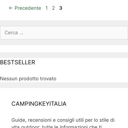
Navigazione
Pagina
Pagina
Pagina
←
Precedente
1
2
3
articolo
Ricerca
per:
BESTSELLER
Nessun prodotto trovato
CAMPINGKEYITALIA
Guide, recensioni e consigli utili per lo stile di
vita outdoor: tutte le informazioni che ti